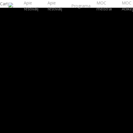
Apie
Apie
MOC
MOC
Close
Cart
Programa
festivalį
festivalį
meistrai
Atlikė
Cart