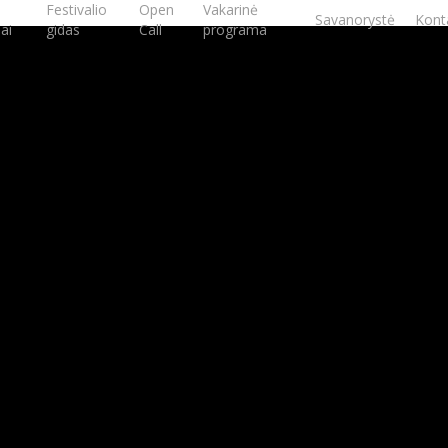
Festivalio
Open
Vakarinė
Savanorystė
Kont
jai
gidas
Call
programa