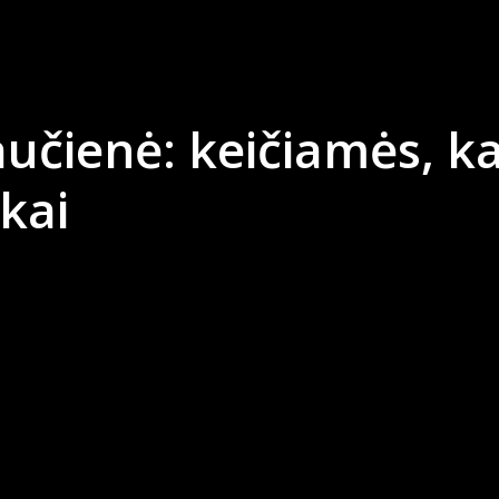
aučienė: keičiamės, kai
kai